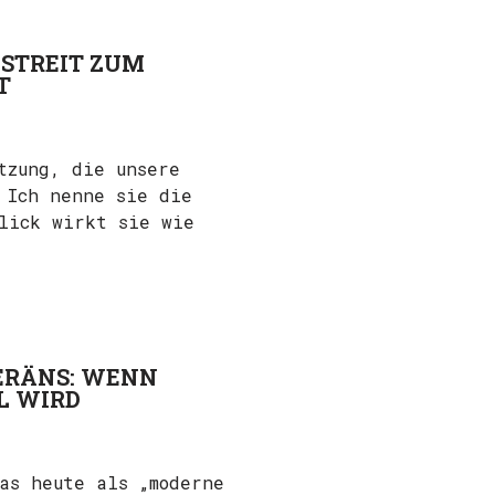
 STREIT ZUM
T
tzung, die unsere
 Ich nenne sie die
lick wirkt sie wie
VERÄNS: WENN
L WIRD
as heute als „moderne