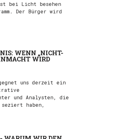
st bei Licht besehen
ramm. Der Bürger wird
IS: WENN „NICHT-
OHNMACHT WIRD
gegnet uns derzeit ein
trative
hter und Analysten, die
 seziert haben,
N- WARUM WIR DEN