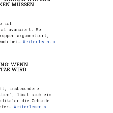
NKEN MÜSSEN
e ist
ral avanciert. Wer
ruppen argumentiert,
 Doch bei…
Weiterlesen »
UNG: WENN
TZE WIRD
ft, insbesondere
dien“, lässt sich ein
adikaler die Gebärde
iefer…
Weiterlesen »