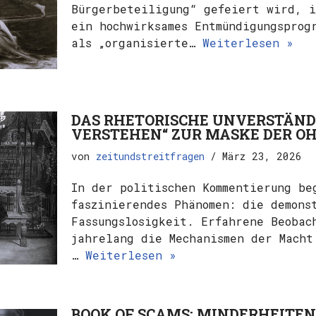
Bürgerbeteiligung“ gefeiert wird, i
ein hochwirksames Entmündigungsprog
als „organisierte…
Weiterlesen »
DAS RHETORISCHE UNVERSTÄNDN
VERSTEHEN“ ZUR MASKE DER 
von
zeitundstreitfragen
März 23, 2026
In der politischen Kommentierung be
faszinierendes Phänomen: die demons
Fassungslosigkeit. Erfahrene Beobac
jahrelang die Mechanismen der Macht
…
Weiterlesen »
BOOK OF SCAMS: MINDERHEITE