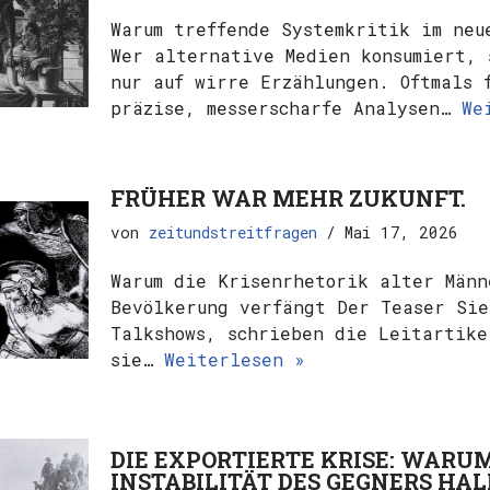
Warum treffende Systemkritik im neu
Wer alternative Medien konsumiert, 
nur auf wirre Erzählungen. Oftmals 
präzise, messerscharfe Analysen…
We
FRÜHER WAR MEHR ZUKUNFT.
von
zeitundstreitfragen
Mai 17, 2026
Warum die Krisenrhetorik alter Män
Bevölkerung verfängt Der Teaser Sie
Talkshows, schrieben die Leitartike
sie…
Weiterlesen »
DIE EXPORTIERTE KRISE: WARU
INSTABILITÄT DES GEGNERS HA